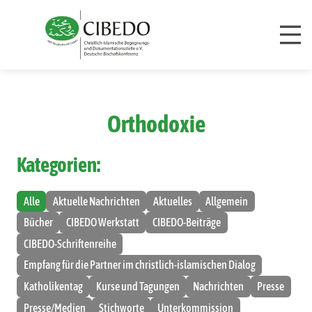
Zum Inhalt springen
Orthodoxie
Kategorien:
Alle
Aktuelle Nachrichten
Aktuelles
Allgemein
Bücher
CIBEDO Werkstatt
CIBEDO-Beiträge
CIBEDO-Schriftenreihe
Empfang für die Partner im christlich-islamischen Dialog
Katholikentag
Kurse und Tagungen
Nachrichten
Presse
Presse/Medien
Stichworte
Unterkommission