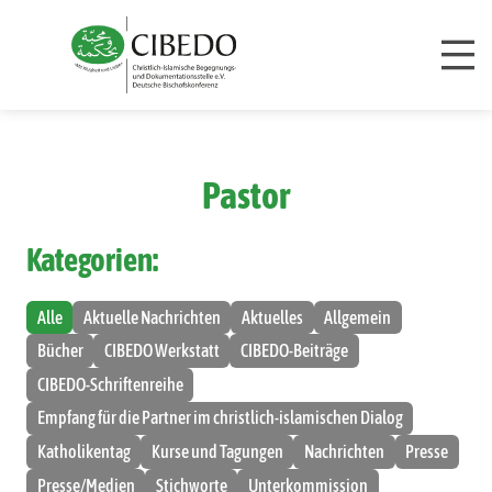
Zum Inhalt springen
Pastor
Kategorien:
Alle
Aktuelle Nachrichten
Aktuelles
Allgemein
Bücher
CIBEDO Werkstatt
CIBEDO-Beiträge
CIBEDO-Schriftenreihe
Empfang für die Partner im christlich-islamischen Dialog
Katholikentag
Kurse und Tagungen
Nachrichten
Presse
Presse/Medien
Stichworte
Unterkommission