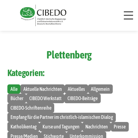
Zum Inhalt springen
Plettenberg
Kategorien:
Alle
Aktuelle Nachrichten
Aktuelles
Allgemein
Bücher
CIBEDO Werkstatt
CIBEDO-Beiträge
CIBEDO-Schriftenreihe
Empfang für die Partner im christlich-islamischen Dialog
Katholikentag
Kurse und Tagungen
Nachrichten
Presse
Presse/Medien
Stichworte
Unterkommission