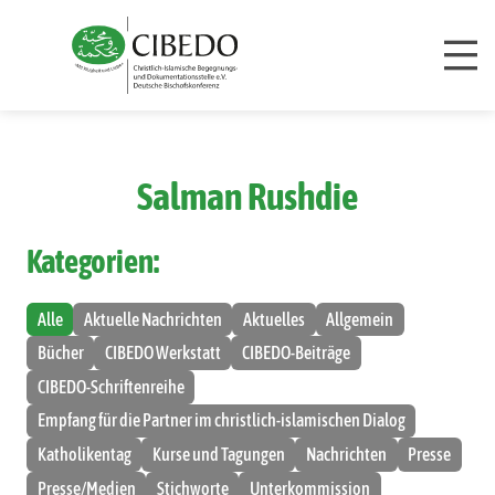
Zum Inhalt springen
Salman Rushdie
Kategorien:
Alle
Aktuelle Nachrichten
Aktuelles
Allgemein
Bücher
CIBEDO Werkstatt
CIBEDO-Beiträge
CIBEDO-Schriftenreihe
Empfang für die Partner im christlich-islamischen Dialog
Katholikentag
Kurse und Tagungen
Nachrichten
Presse
Presse/Medien
Stichworte
Unterkommission