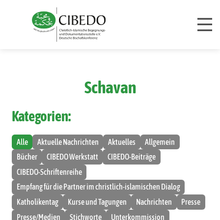
Zum Inhalt springen
Schavan
Kategorien:
Alle
Aktuelle Nachrichten
Aktuelles
Allgemein
Bücher
CIBEDO Werkstatt
CIBEDO-Beiträge
CIBEDO-Schriftenreihe
Empfang für die Partner im christlich-islamischen Dialog
Katholikentag
Kurse und Tagungen
Nachrichten
Presse
Presse/Medien
Stichworte
Unterkommission