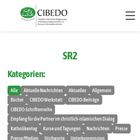
Zum Inhalt springen
SR2
Kategorien:
Alle
Aktuelle Nachrichten
Aktuelles
Allgemein
Bücher
CIBEDO Werkstatt
CIBEDO-Beiträge
CIBEDO-Schriftenreihe
Empfang für die Partner im christlich-islamischen Dialog
Katholikentag
Kurse und Tagungen
Nachrichten
Presse
Presse/Medien
Stichworte
Unterkommission