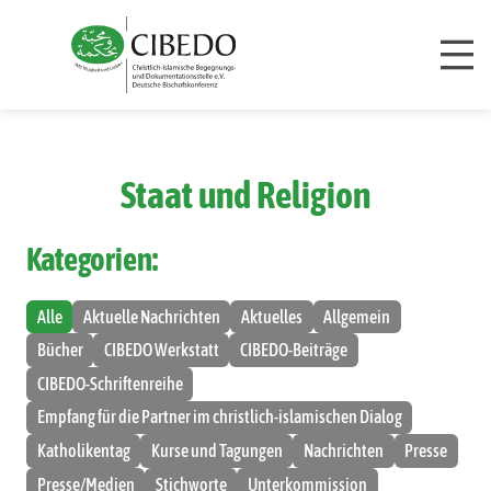
Zum Inhalt springen
Staat und Religion
Kategorien:
Alle
Aktuelle Nachrichten
Aktuelles
Allgemein
Bücher
CIBEDO Werkstatt
CIBEDO-Beiträge
CIBEDO-Schriftenreihe
Empfang für die Partner im christlich-islamischen Dialog
Katholikentag
Kurse und Tagungen
Nachrichten
Presse
Presse/Medien
Stichworte
Unterkommission