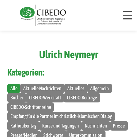
Zum Inhalt springen
Ulrich Neymeyr
Kategorien:
Alle
Aktuelle Nachrichten
Aktuelles
Allgemein
Bücher
CIBEDO Werkstatt
CIBEDO-Beiträge
CIBEDO-Schriftenreihe
Empfang für die Partner im christlich-islamischen Dialog
Katholikentag
Kurse und Tagungen
Nachrichten
Presse
Presse/Medien
Stichworte
Unterkommission