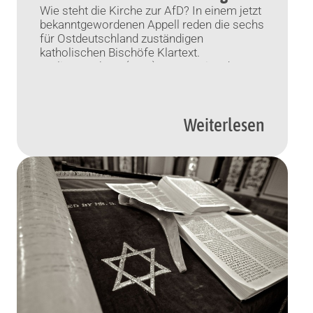
Wie steht die Kirche zur AfD? In einem jetzt
bekanntgewordenen Appell reden die sechs
für Ostdeutschland zuständigen
katholischen Bischöfe Klartext.
Berlin/Hamburg (KNA) Zum Beginn des
Superwahljahrs warnen die sechs für
Ostdeutschland zuständigen katholischen
Bischöfe vor den Umtrieben rechter
Weiterlesen
Parteien. In einem gemeinsamen Appell,
über den am Donnerstagabend zuerst der
„Spiegel“ berichtete, erklären sie unter
Verweis […]