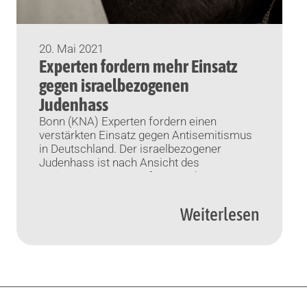
20. Mai 2021
Experten fordern mehr Einsatz
gegen israelbezogenen
Judenhass
Bonn (KNA) Experten fordern einen
verstärkten Einsatz gegen Antisemitismus
in Deutschland. Der israelbezogener
Judenhass ist nach Ansicht des
Antisemitismus-Beauftragten der
Bundesregierung, Felix Klein, „die
verbreitetste Form von Antisemitismus
Weiterlesen
heute“. Den Zeitungen der Funke-
Mediengruppe (Mittwoch) sagte er, das sei
ein gesamtgesellschaftliches Problem, das
in allen Religionen und politischen Milieus
vorkomme. „Solche Hetze wird auf
Demonstrationen wie […]