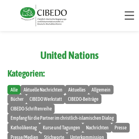
Zum Inhalt springen
United Nations
Kategorien:
Alle
Aktuelle Nachrichten
Aktuelles
Allgemein
Bücher
CIBEDO Werkstatt
CIBEDO-Beiträge
CIBEDO-Schriftenreihe
Empfang für die Partner im christlich-islamischen Dialog
Katholikentag
Kurse und Tagungen
Nachrichten
Presse
Presse/Medien
Stichworte
Unterkommission