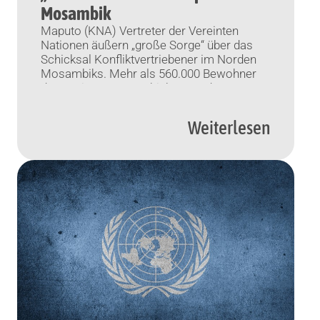
Mosambik
Maputo (KNA) Vertreter der Vereinten
Nationen äußern „große Sorge“ über das
Schicksal Konfliktvertriebener im Norden
Mosambiks. Mehr als 560.000 Bewohner
der Region mussten bisher vor den
Angriffen gewalttätiger Islamisten fliehen.
„Was wir sahen, war alarmierend“, sagte
Weiterlesen
Lola Castro, Regionaldirektorin des
Welternährungsprogramms, am Mittwoch
nach einem Besuch von UN-
Regionaldirektoren in der Unruheprovinz
Cabo Delgado. Frauen, Kinder […]