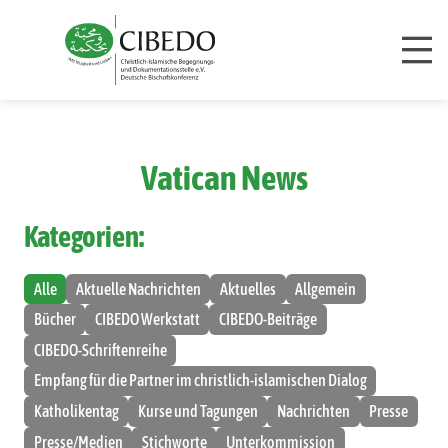
Zum Inhalt springen
Vatican News
Kategorien:
Alle
Aktuelle Nachrichten
Aktuelles
Allgemein
Bücher
CIBEDO Werkstatt
CIBEDO-Beiträge
CIBEDO-Schriftenreihe
Empfang für die Partner im christlich-islamischen Dialog
Katholikentag
Kurse und Tagungen
Nachrichten
Presse
Presse/Medien
Stichworte
Unterkommission