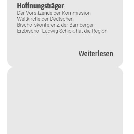
Hoffnungsträger
Der Vorsitzende der Kommission
Weltkirche der Deutschen
Bischofskonferenz, der Bamberger
Erzbischof Ludwig Schick, hat die Region
im Irak besucht und sich ein Bild davon
gemacht, ob und wie ein Wiederaufbau dort
möglich sei, berichtet Vatican News.
Weiterlesen