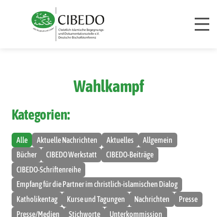
Zum Inhalt springen
Wahlkampf
Kategorien:
Alle
Aktuelle Nachrichten
Aktuelles
Allgemein
Bücher
CIBEDO Werkstatt
CIBEDO-Beiträge
CIBEDO-Schriftenreihe
Empfang für die Partner im christlich-islamischen Dialog
Katholikentag
Kurse und Tagungen
Nachrichten
Presse
Presse/Medien
Stichworte
Unterkommission