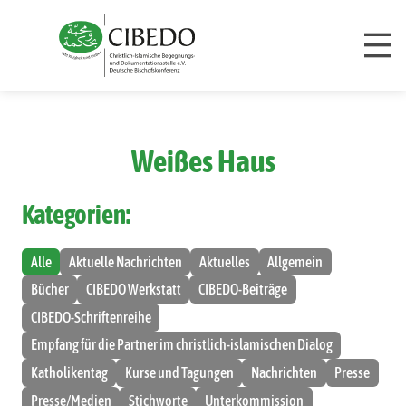
Zum Inhalt springen
Weißes Haus
Kategorien:
Alle
Aktuelle Nachrichten
Aktuelles
Allgemein
Bücher
CIBEDO Werkstatt
CIBEDO-Beiträge
CIBEDO-Schriftenreihe
Empfang für die Partner im christlich-islamischen Dialog
Katholikentag
Kurse und Tagungen
Nachrichten
Presse
Presse/Medien
Stichworte
Unterkommission