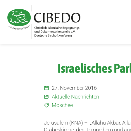
Zum Inhalt springen
Israelisches Pa
27. November 2016
Aktuelle Nachrichten
Moschee
Jerusalem (KNA) –
„Allahu Akbar, Alla
Grabeskirche, den Tempelberg und auc