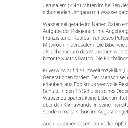
Jerusalem (KNA) Mitten im heißen Jer
schonenden Umgang mit Wasser gefor
Wasser sei gerade im Nahen Osten eine
Aufgabe der Religionen, ihre Angehör
Franziskaner-Kustos Francesco Patton
Mittwoch in Jerusalem. Die Bibel wie 
als Lebensraum des Menschen wahrzun
betonte Kustos Patton. Die Flüchtlin
Er verwies auf die Umweltenzyklika „L
Generationen fordert. Der Mensch sei e
erlauben, aus Egoismus wertvolle Ress
Schule. In den 15 Schulen seines Ord
Wasser zu sparen, keine Lebensmittel
über den Klimawandel in seiner nordit
sondern meist schon im August einge
Auch Rabbiner Rosen, ein Vorkämpfer d