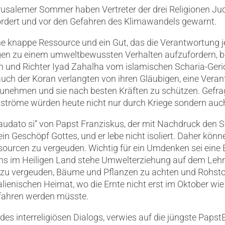
usalemer Sommer haben Vertreter der drei Religionen Ju
dert und vor den Gefahren des Klimawandels gewarnt.
 knappe Ressource und ein Gut, das die Verantwortung jed
igen zu einem umweltbewussten Verhalten aufzufordern, 
 und Richter Iyad Zahalha vom islamischen Scharia-Gerich
auch der Koran verlangten von ihren Gläubigen, eine Vera
ehmen und sie nach besten Kräften zu schützen. Gefrag
gsströme würden heute nicht nur durch Kriege sondern au
audato si“ von Papst Franziskus, der mit Nachdruck den S
in Geschöpf Gottes, und er lebe nicht isoliert. Daher könn
ourcen zu vergeuden. Wichtig für ein Umdenken sei eine E
ens im Heiligen Land stehe Umwelterziehung auf dem Lehr
 zu vergeuden, Bäume und Pflanzen zu achten und Rohsto
alienischen Heimat, wo die Ernte nicht erst im Oktober w
fahren werden müsste.
es interreligiösen Dialogs, verwies auf die jüngste Paps