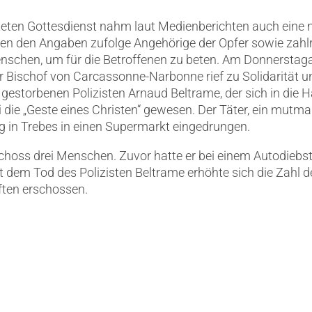
teten Gottesdienst nahm laut Medienberichten auch eine m
men den Angaben zufolge Angehörige der Opfer sowie zahl
enschen, um für die Betroffenen zu beten. Am Donnerstaga
er Bischof von Carcassonne-Narbonne rief zu Solidarität 
torbenen Polizisten Arnaud Beltrame, der sich in die H
i die „Geste eines Christen“ gewesen. Der Täter, ein mutm
ag in Trebes in einen Supermarkt eingedrungen.
choss drei Menschen. Zuvor hatte er bei einem Autodieb
it dem Tod des Polizisten Beltrame erhöhte sich die Zahl 
ften erschossen.