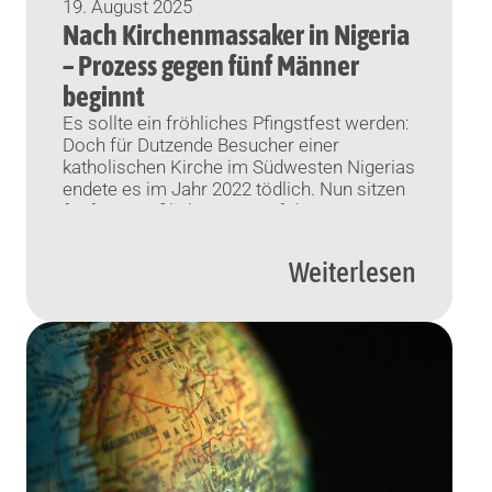
19. August 2025
Nach Kirchenmassaker in Nigeria
– Prozess gegen fünf Männer
beginnt
Es sollte ein fröhliches Pfingstfest werden:
Doch für Dutzende Besucher einer
katholischen Kirche im Südwesten Nigerias
endete es im Jahr 2022 tödlich. Nun sitzen
fünf mutmaßliche Täter auf der
Anklagebank. Abuja (KNA) Gut drei Jahre
nach dem Pfingstsonntags-Massaker in
Weiterlesen
einer katholischen Kirche in Nigeria beginnt
am Dienstag (19. August) der Prozess
gegen die fünf mutmaßlichen […]