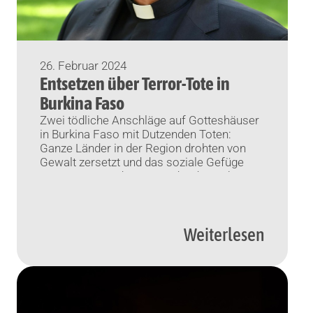
26. Februar 2024
Entsetzen über Terror-Tote in
Burkina Faso
Zwei tödliche Anschläge auf Gotteshäuser
in Burkina Faso mit Dutzenden Toten:
Ganze Länder in der Region drohten von
Gewalt zersetzt und das soziale Gefüge
zerstört zu werden, warnt der deutsche
Weltkirche-Bischof Meier. Von Alexander
Brüggemann und Joachim Heinz (KNA)
Bonn/Ouagadougou (KNA) Der Weltkirche-
Weiterlesen
Beauftragte der Deutschen
Bischofskonferenz, Bischof Bertram Meier,
zeigt sich schockiert über den blutigen […]