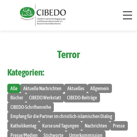
Zum Inhalt springen
Terror
Kategorien:
Alle
Aktuelle Nachrichten
Aktuelles
Allgemein
Bücher
CIBEDO Werkstatt
CIBEDO-Beiträge
CIBEDO-Schriftenreihe
Empfang für die Partner im christlich-islamischen Dialog
Katholikentag
Kurse und Tagungen
Nachrichten
Presse
Presse/Medien
Stichworte
Unterkommission