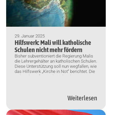
29. Januar 2025
Hilfswerk: Mali will katholische
Schulen nicht mehr fördern
Bisher subventioniert die Regierung Malis
die Lehrergehälter an katholischen Schulen.
Diese Unterstützung soll nun wegfallen, wie
das Hilfswerk „Kirche in Not“ berichtet. Die
Folgen beträfen auch Nicht-Christen.
München (KNA) Das katholische Hilfswerk
„Kirche in Not“ warnt vor einer
Bildungskrise im westafrikanischen Mali.
Weiterlesen
Die Regierung des Landes wolle den
Gehaltszuschuss für Lehrer an
katholischen Schulen streichen, […]