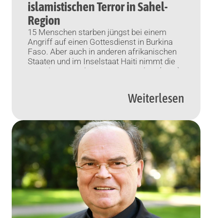
islamistischen Terror in Sahel-
Region
15 Menschen starben jüngst bei einem
Angriff auf einen Gottesdienst in Burkina
Faso. Aber auch in anderen afrikanischen
Staaten und im Inselstaat Haiti nimmt die
Gewalt gegen Christen zu. München (KNA)
Der islamistische Terrorismus breitet sich
nach Angaben des internationalen
Weiterlesen
katholischen Hilfswerks „Kirche in Not“ in
Afrika weiter aus. Dies gelte nicht nur für
Burkina […]