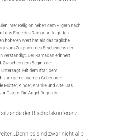
ulen ihrer Religion neben dem Pilgern nach
Auf das Ende des Ramadan folgt das
nen höheren Wert hat als das tägliche
gt vom Zeitpunkt des Erscheinens der
n verständigt. Der Ramadan erinnert
d. Zwischen dem Beginn der
ntersagt. Mit dem Iftar, dem
auch zum gemeinsamen Gebet oder
e Mütter, Kinder, Kranke und Alte. Das
 vor Ostern. Die Angehörigen der
orsitzende der Bischofskonferenz,
iter: „Denn es sind zwar nicht alle