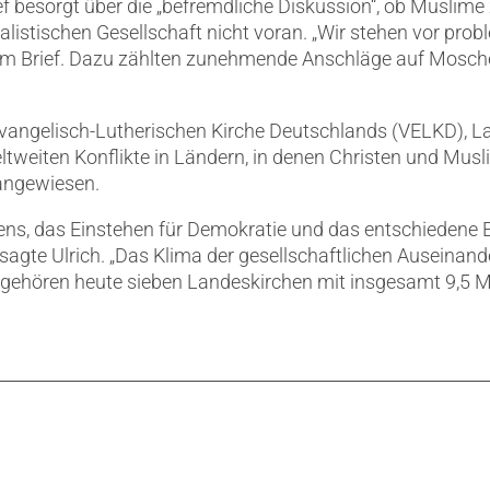
f besorgt über die „befremdliche Diskussion“, ob Muslime
uralistischen Gesellschaft nicht voran. „Wir stehen vor pr
n dem Brief. Dazu zählten zunehmende Anschläge auf Mosc
 Evangelisch-Lutherischen Kirche Deutschlands (VELKD), L
eltweiten Konflikte in Ländern, in denen Christen und Mus
 angewiesen.
ens, das Einstehen für Demokratie und das entschiedene 
agte Ulrich. „Das Klima der gesellschaftlichen Auseinand
ehören heute sieben Landeskirchen mit insgesamt 9,5 Mi