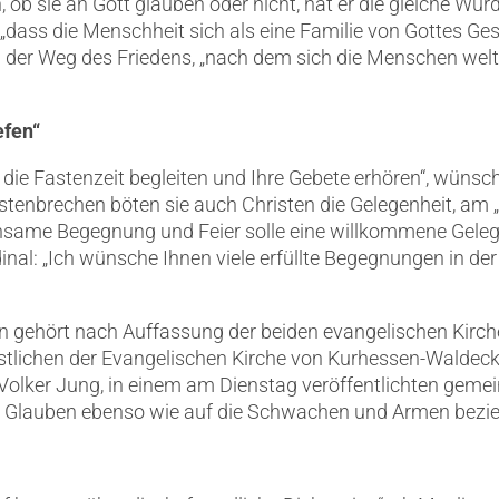
, ob sie an Gott glauben oder nicht, hat er die gleiche Wür
 „dass die Menschheit sich als eine Familie von Gottes Ge
i der Weg des Friedens, „nach dem sich die Menschen weltw
efen“
die Fastenzeit begleiten und Ihre Gebete erhören“, wünsch
tenbrechen böten sie auch Christen die Gelegenheit, am 
einsame Begegnung und Feier solle eine willkommene Geleg
dinal: „Ich wünsche Ihnen viele erfüllte Begegnungen in der
gehört nach Auffassung der beiden evangelischen Kirch
istlichen der Evangelischen Kirche von Kurhessen-Waldeck
olker Jung, in einem am Dienstag veröffentlichten gemei
den Glauben ebenso wie auf die Schwachen und Armen bezie