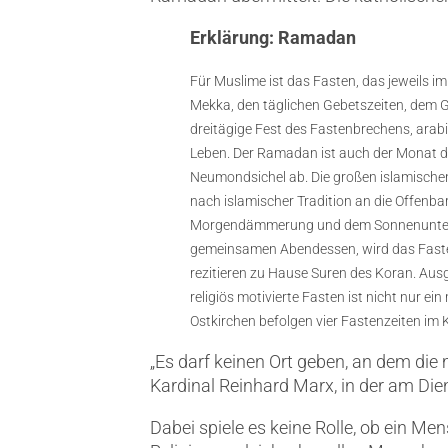
Erklärung: Ramadan
Für Muslime ist das Fasten, das jeweils i
Mekka, den täglichen Gebetszeiten, dem 
dreitägige Fest des Fastenbrechens, arabis
Leben. Der Ramadan ist auch der Monat d
Neumondsichel ab. Die großen islamische
nach islamischer Tradition an die Offen
Morgendämmerung und dem Sonnenuntergan
gemeinsamen Abendessen, wird das Fasten
rezitieren zu Hause Suren des Koran. Ausg
religiös motivierte Fasten ist nicht nur 
Ostkirchen befolgen vier Fastenzeiten im 
„Es darf keinen Ort geben, an dem die 
Kardinal Reinhard Marx, in der am Die
Dabei spiele es keine Rolle, ob ein Me