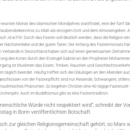
m neunten Monat des islamischen Mondjahres stattfindet, eine der fünf Sä
Glaubensbekenntnis zu Allah als einzigem Gott und dem Almosengeben. 
ch ‚Id al Fitr. Durch das Fasten soll deutlich werden, dass die Religion ei
er Nächstenliebe und der guten Taten. Der Anfang des Fastenmonats hän
n Verbände in Deutschland haben sich auf einen gemeinsamen Zeitrahme
barung des Koran durch den Erzengel Gabriel an den Propheten Mohamme
g ist Muslimen das Essen, Trinken, Rauchen und Geschlechtsverkehr u
 täglich beendet. Häufig treffen sich die Gläubigen an den Abenden 
eschlossen von der Fastenpflicht sind nur Reisende, Schwangere, stillend
ein muslimisches Phänomen. So begehen Christen eine 40-tägige Fastenzeit
Kirchenjahr. Auch im Buddhismus gibt es eine Fastentradition.
menschliche Würde nicht respektiert wird“, schreibt der V
nstag in Bonn veröffentlichten Botschaft.
nsch zur gleichen Religionsgemeinschaft gehört, so Marx we