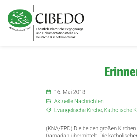
Zum Inhalt springen
Erinne
16. Mai 2018
Aktuelle Nachrichten
Evangelische Kirche
,
Katholische K
(KNA/EPD) Die beiden großen Kirche
Ramadan übermittelt.
Die katholische