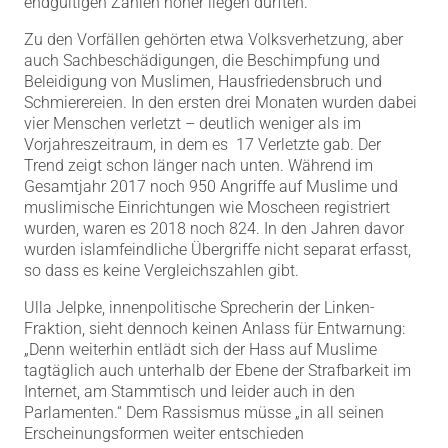
endgültigen Zahlen höher liegen dürften.
Zu den Vorfällen gehörten etwa Volksverhetzung, aber
auch Sachbeschädigungen, die Beschimpfung und
Beleidigung von Muslimen, Hausfriedensbruch und
Schmierereien. In den ersten drei Monaten wurden dabei
vier Menschen verletzt – deutlich weniger als im
Vorjahreszeitraum, in dem es 17 Verletzte gab. Der
Trend zeigt schon länger nach unten. Während im
Gesamtjahr 2017 noch 950 Angriffe auf Muslime und
muslimische Einrichtungen wie Moscheen registriert
wurden, waren es 2018 noch 824. In den Jahren davor
wurden islamfeindliche Übergriffe nicht separat erfasst,
so dass es keine Vergleichszahlen gibt.
Ulla Jelpke, innenpolitische Sprecherin der Linken-
Fraktion, sieht dennoch keinen Anlass für Entwarnung:
„Denn weiterhin entlädt sich der Hass auf Muslime
tagtäglich auch unterhalb der Ebene der Strafbarkeit im
Internet, am Stammtisch und leider auch in den
Parlamenten.“ Dem Rassismus müsse „in all seinen
Erscheinungsformen weiter entschieden