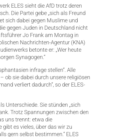
erk ELES sieht die AfD trotz deren
isch.
Die Partei gebe „sich als Freund
et sich dabei gegen Muslime und
 die gegen Juden in Deutschland nicht
ftsführer Jo Frank am Montag in
tholischen Nachrichten-Agentur (KNA)
udienwerks betonte er: „Wer heute
morgen Synagogen.“
hantasien infrage stellen“. Alle
– ob sie dabei durch unsere religiösen
emand verliert dadurch“, so der ELES-
 Unterschiede. Sie stünden „sich
Frank. Trotz Spannungen zwischen den
s uns trennt: etwa die
 gibt es vieles, über das wir zu
alls gern selbst bestimmen.“ ELES