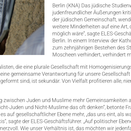
Berlin (KNA) Das jüdische Studienw
judenfreundlicher Äußerungen krit
der jüdischen Gemeinschaft, wend
weitere Minderheiten auf eine Art,
möglich wäre“, sagte ELES-Geschä
Berlin. In einem Interview der Ka
zum zehnjährigen Bestehen des St
Moscheen verhindert, verhindert 
sten, die eine plurale Gesellschaft mit Homogenisierungsp
n „eine gemeinsame Verantwortung für unsere Gesellschaft 
formt sind, ist sekundär. Von Vielfalt profitieren alle, ni
ng zwischen Juden und Muslime mehr Gemeinsamkeiten als
 Nicht-Juden und Nicht-Muslime das oft denken“, betonte 
 auf gesellschaftlicher Ebene mehr, „das uns eint, als wa
is“, sagte der ELES-Geschäftsführer. „Auf politischer Ebene
zvoll. Wie unser Verhältnis ist, das möchten wir jedenf