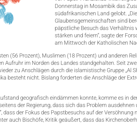
Donnerstag in Mosambik das Zus
südafrikanischen Land gelobt.
„Di
Glaubensgemeinschaften sind bere
päpstliche Besuch das Verhältnis w
stärken und feiern“, sagte der Fors
am Mittwoch der Katholischen Nac
ten (56 Prozent), Muslimen (18 Prozent) und anderen Rel
ten Aufruhr im Norden des Landes standgehalten. Seit zwe
der zu Anschlägen durch die islamistische Gruppe „Al S
ka besteht nicht. Bislang forderten die Anschläge der Ex
stand geografisch eindämmen konnte, komme es in den 
seitens der Regierung, dass sich das Problem ausdehnen
ch“, dass der Fokus des Papstbesuchs auf der Versöhnung 
nter auch Bischöfe, Kritik geäußert, dass das Kirchenober