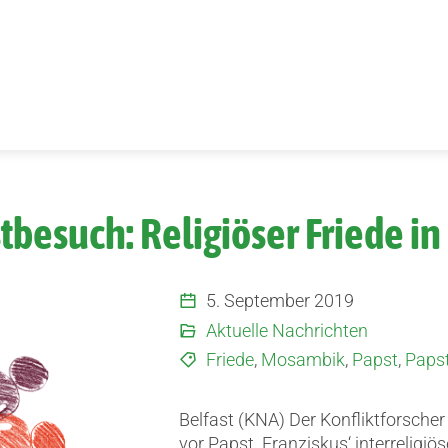
tbesuch: Religiöser Friede i
5. September 2019
Aktuelle Nachrichten
Friede
,
Mosambik
,
Papst
,
Papst
Belfast (KNA) Der Konfliktforscher
vor Papst Franziskus‘ interreligi