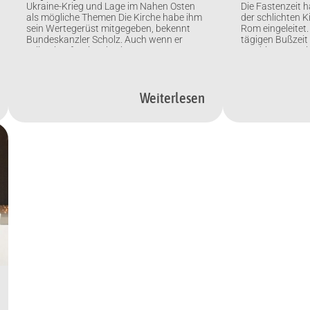
Ukraine-Krieg und Lage im Nahen Osten
Die Fastenzeit h
als mögliche Themen Die Kirche habe ihm
der schlichten K
sein Wertegerüst mitgegeben, bekennt
Rom eingeleitet
Bundeskanzler Scholz. Auch wenn er
tägigen Bußzeit
selbst konfessionslos ist. Am Samstag
Vordringen sozi
trifft er erstmals Papst Franziskus bei
der menschliche
einer Privataudienz im Vatikan. Von Anita
Mit einem Gottes
Hirschbeck und Birgit Wilke (KNA) Berlin
altchristlichen 
(KNA) Mehrmals führten Bundeskanzler
Rom hat Papst 
Weiterlesen
Olaf Scholz (SPD) seine Auslandsreisen
Aschermittwoch 
schon […]
vor Ostern eröffn