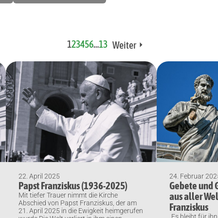
1
2
3
4
5
6
…
13
Weiter
22. April 2025
24. Februar 202
Papst Franziskus (1936-2025)
Gebete und
aus aller Wel
Mit tiefer Trauer nimmt die Kirche
Abschied von Papst Franziskus, der am
Franziskus
21. April 2025 in die Ewigkeit heimgerufen
„Es bleibt für ih