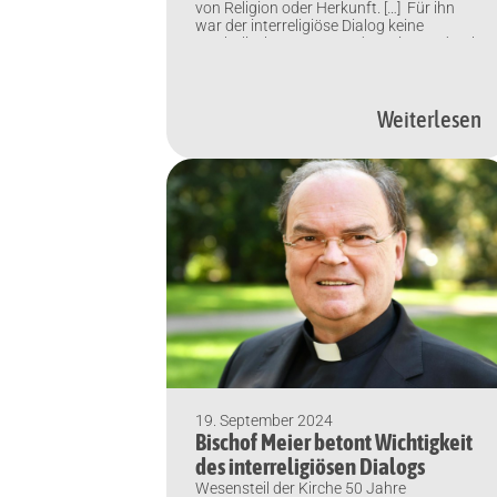
von Religion oder Herkunft. […] Für ihn
war der interreligiöse Dialog keine
symbolische Geste, sondern ein Ausdruck
seines tiefen Glaubens an die
gemeinsame Verantwortung der
Religionen für den Frieden.“ –
Abdassamad El Yazidi, Vorsitzender des
Weiterlesen
Zentralrats der Muslime in Deutschland,
spricht im Deutschlandfunk über seine […]
19. September 2024
Bischof Meier betont Wichtigkeit
des interreligiösen Dialogs
Wesensteil der Kirche 50 Jahre