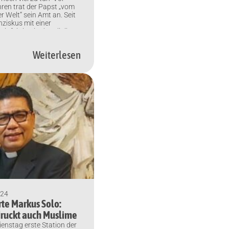
ren trat der Papst „vom
 Welt“ sein Amt an. Seit
anziskus mit einer
nfektion in der Klinik.
he für den 88-Jährigen
r Welt. Von Sabine
Weiterlesen
) Rom/Vatikanstadt (KNA)
olidarität für den kranken
]
024
te Markus Solo:
druckt auch Muslime
ienstag erste Station der