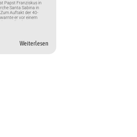
at Papst Franziskus in
irche Santa Sabina in
. Zum Auftakt der 40-
 warnte er vor einem
aler Medien ins Innerste
n Existenz. Rom (KNA)
dienst in der
Basilika Santa Sabina in
Franziskus am
Weiterlesen
die 40-tägige Fastenzeit
et. […]