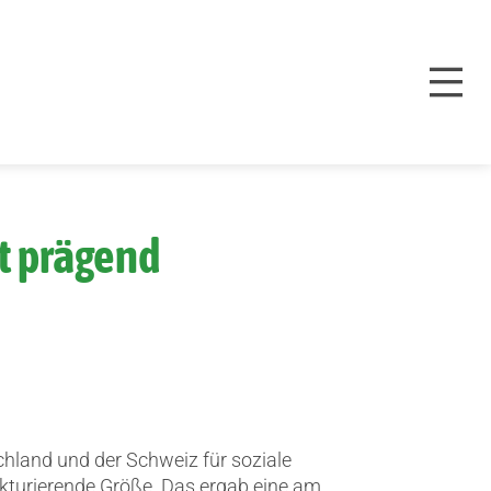
ät prägend
schland und der Schweiz für soziale
ukturierende Größe.
Das ergab eine am