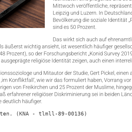
Mittwoch veröffentliche, repräsen
Leipzig und Luzern. In Deutschlan
Bevölkerung die soziale Identität „R
sind es 50 Prozent.
Das wirkt sich auch auf ehrenamt
ls äußerst wichtig ansieht, ist wesentlich häufiger gesells
t (48 Prozent), so der Forschungsbericht „Konid Survey 2
ausgeprägte religiöse Identität zeigen, auch einen interrel
gionssoziologe und Mitautor der Studie, Gert Pickel, einen 
‚im Konfliktfall‘, wie wir das formuliert haben, Vorrang vo
rigen von Freikirchen und 25 Prozent der Muslime, hingeg
ß erfahrener religiöser Diskriminierung sei in beiden Län
 deutlich häufiger.
ten. (KNA - tlmll-89-00136)