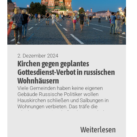
2. Dezember 2024
Kirchen gegen geplantes
Gottesdienst-Verbot in russischen
Wohnhäusern
Viele Gemeinden haben keine eigenen
Gebäude Russische Politiker wollen
Hauskirchen schließen und Salbungen in
Wohnungen verbieten. Das träfe die
Glaubensgemeinschaften hart. Nach der
orthodoxen Kirche wenden sich auch
katholische Bischöfe gegen den Vorstoß.
Weiterlesen
Von Oliver Hinz (KNA) Moskau (KNA)