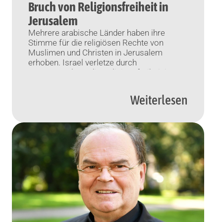
Bruch von Religionsfreiheit in
Jerusalem
Mehrere arabische Länder haben ihre
Stimme für die religiösen Rechte von
Muslimen und Christen in Jerusalem
erhoben. Israel verletze durch
Zugangsverbote die Religionsfreiheit in
besetztem Gebiet. Die Welt müsse handeln.
Amman (KNA) Mehrere islamische Länder
Weiterlesen
sehen die Religionsfreiheit von Muslimen
und Christen in Jerusalem verletzt. Israels
anhaltende Maßnahmen im Zuge des
derzeitigen Krieges, seien ein […]