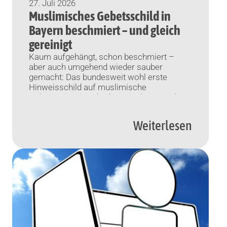
27. Juli 2026
Muslimisches Gebetsschild in
Bayern beschmiert – und gleich
gereinigt
Kaum aufgehängt, schon beschmiert –
aber auch umgehend wieder sauber
gemacht: Das bundesweit wohl erste
Hinweisschild auf muslimische
Gebetszeiten im oberbayerischen Penzberg
hat ein turbulentes Wochenende hinter sich.
Penzberg (KNA) Am Dienstag war das
Weiterlesen
Hinweisschild – eine bundesweite
Einmaligkeit – für muslimische
Gebetszeiten imbayerischen Penzberg
angebracht worden; Samstagfrüh war es
bereits nicht mehr zu lesen, […]