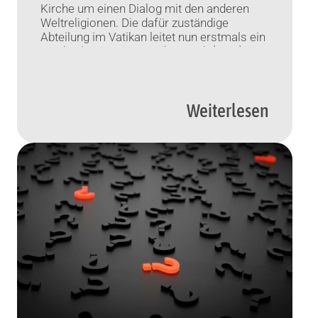
Kirche um einen Dialog mit den anderen
Weltreligionen. Die dafür zuständige
Abteilung im Vatikan leitet nun erstmals ein
Kardinal aus Asien. Vatikanstadt (KNA)
Erstmals wird ein Kardinal aus Indien den
Dialog der katholischen Kirche mit den
anderen Weltreligionen leiten. Wie das
Weiterlesen
vatikanische Presseamt am Freitag
mitteilte, ernannte Papst […]