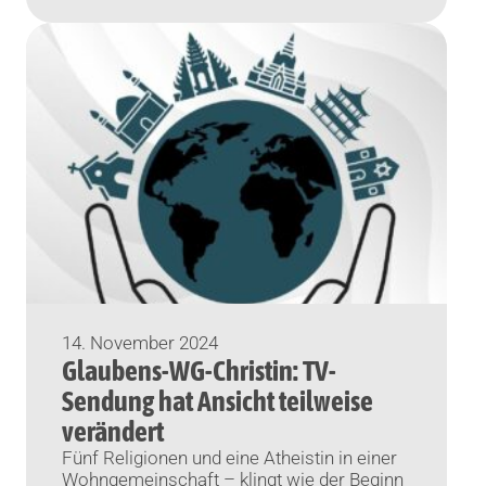
Religionsgemeinschaften in Russland
kritisieren einen Gesetzentwurf für ein
Gottesdienst-Verbot in Wohnhäusern. Auch
die katholische Russische
Bischofskonferenz […]
14. November 2024
Glaubens-WG-Christin: TV-
Sendung hat Ansicht teilweise
verändert
Fünf Religionen und eine Atheistin in einer
Wohngemeinschaft – klingt wie der Beginn