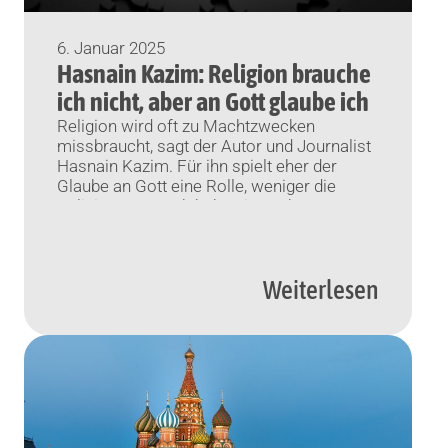
6. Januar 2025
Hasnain Kazim: Religion brauche
ich nicht, aber an Gott glaube ich
Religion wird oft zu Machtzwecken
missbraucht, sagt der Autor und Journalist
Hasnain Kazim. Für ihn spielt eher der
Glaube an Gott eine Rolle, weniger die
Religion. Dennoch habe sie auch was
Gutes. Würzburg/Wien (KNA) Der
Journalist und Autor Hasnain Kazim ist mit
20 Jahren aus der Kirche ausgetreten.
Weiterlesen
Religion brauche er nicht, sagt er, aber […]