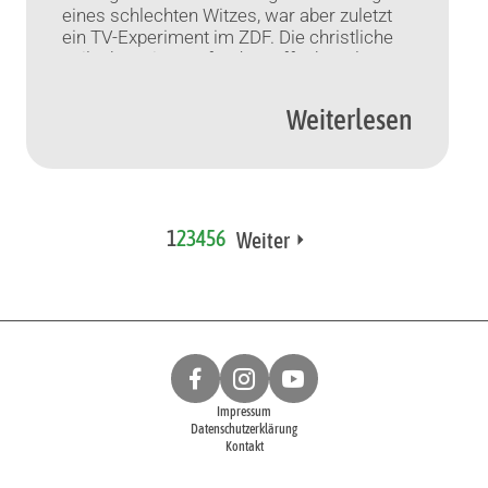
eines schlechten Witzes, war aber zuletzt
ein TV-Experiment im ZDF. Die christliche
Teilnehmerin empfand es offenbar als
Bereicherung. Bonn (KNA) Das TV-
Experiment Glaubens-WG hat Ansichten
Weiterlesen
der christlichen Teilnehmerin Gloria
offenbar in manchen Punkten verändert. Zu
manchen ihrer Aussagen habe sie sich im
[…]
1
2
3
4
5
6
Weiter
Impressum
Datenschutzerklärung
Kontakt