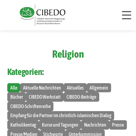
Zum Inhalt springen
Religion
Kategorien:
Alle
Aktuelle Nachrichten
Aktuelles
Allgemein
Bücher
CIBEDO Werkstatt
CIBEDO-Beiträge
CIBEDO-Schriftenreihe
Empfang für die Partner im christlich-islamischen Dialog
Katholikentag
Kurse und Tagungen
Nachrichten
Presse
Presse/Medien
Stichworte
Unterkommission