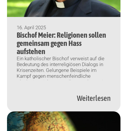
16. April 2025
Bischof Meier: Religionen sollen
gemeinsam gegen Hass
aufstehen
Ein katholischer Bischof verweist auf die
Bedeutung des interreligiösen Dialogs in
Krisenzeiten. Gelungene Beispiele im
Kampf gegen menschenfeindliche
Ideologien sieht er vor allem an der Basis.
Hamburg (KNA) Der bei den katholischen
deutschen Bischöfen für den interreligiösen
Weiterlesen
Dialog zuständige Bischof Bertram Meier
hat die Religionen zum Widerstand gegen
Hass aufgerufen. „Lassen Sie uns
gemeinsam gegen […]