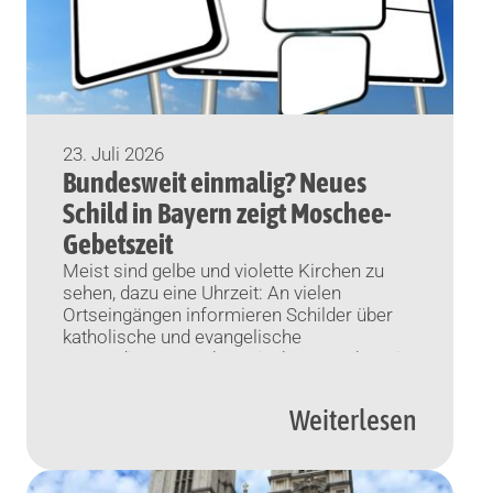
23. Juli 2026
Bundesweit einmalig? Neues
Schild in Bayern zeigt Moschee-
Gebetszeit
Meist sind gelbe und violette Kirchen zu
sehen, dazu eine Uhrzeit: An vielen
Ortseingängen informieren Schilder über
katholische und evangelische
Gottesdienste. Im bayerischen Penzberg ist
nun auch eine Moschee zu sehen.
Penzberg (KNA) Man kennt sie vom
Weiterlesen
Vorbeifahren: An vielen Ortseingängen sind
Tafeln mit Gottesdienstzeiten angebracht.
Meist zeigen diese Schilder gelbe und
violette Kirchen, die […]