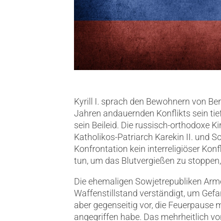
Kyrill I. sprach den Bewohnern von B
Jahren andauernden Konflikts sein tief
sein Beileid. Die russisch-orthodoxe 
Katholikos-Patriarch Karekin II. und S
Konfrontation kein interreligiöser Kon
tun, um das Blutvergießen zu stoppen,
Die ehemaligen Sowjetrepubliken Arme
Waffenstillstand verständigt, um Gefa
aber gegenseitig vor, die Feuerpause m
angegriffen habe. Das mehrheitlich v