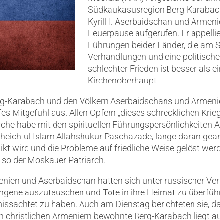
Südkaukasusregion Berg-Karabach 
Kyrill I. Aserbaidschan und Armeni
Feuerpause aufgerufen. Er appelli
Führungen beider Länder, die am 
Verhandlungen und eine politische
schlechter Frieden ist besser als ei
Kirchenoberhaupt.
erg-Karabach und den Völkern Aserbaidschans und Armeni
es Mitgefühl aus. Allen Opfern „dieses schrecklichen Krie
Kirche habe mit den spirituellen Führungspersönlichkeite
cheich-ul-Islam Allahshukur Paschazade, lange daran gearb
flikt wird und die Probleme auf friedliche Weise gelöst wer
 so der Moskauer Patriarch.
nien und Aserbaidschan hatten sich unter russischer Ver
ngene auszutauschen und Tote in ihre Heimat zu überführe
issachtet zu haben. Auch am Dienstag berichteten sie, das
on christlichen Armeniern bewohnte Berg-Karabach liegt 