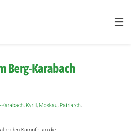
 um Berg-Karabach
-Karabach
,
Kyrill
,
Moskau
,
Patriarch
,
haltenden Kämpfe um die