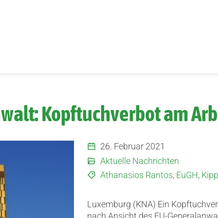
alt: Kopftuchverbot am Arbei
26. Februar 2021
Aktuelle Nachrichten
Athanasios Rantos
,
EuGH
,
Kip
Luxemburg (KNA) Ein Kopftuchverb
nach Ansicht des EU-Generalanwalt