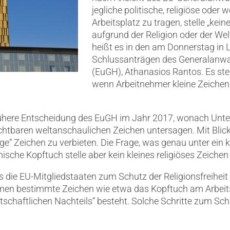
jegliche politische, religiöse ode
Arbeitsplatz zu tragen, stelle „kei
aufgrund der Religion oder der We
heißt es in den am Donnerstag in 
Schlussanträgen des Generalanwa
(EuGH), Athanasios Rantos. Es steh
wenn Arbeitnehmer kleine Zeichen t
frühere Entscheidung des EuGH im Jahr 2017, wonach Unt
ichtbaren weltanschaulichen Zeichen untersagen. Mit Blic
ige“ Zeichen zu verbieten. Die Frage, was genau unter ein kl
mische Kopftuch stelle aber kein kleines religiöses Zeichen
s die EU-Mitgliedstaaten zum Schutz der Religionsfreiheit 
hmen bestimmte Zeichen wie etwa das Kopftuch am Arbeits
tschaftlichen Nachteils“ besteht. Solche Schritte zum Schu