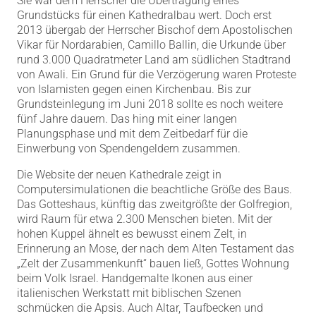
Sie war dem Herrscher die Übertragung eines
Grundstücks für einen Kathedralbau wert. Doch erst
2013 übergab der Herrscher Bischof dem Apostolischen
Vikar für Nordarabien, Camillo Ballin, die Urkunde über
rund 3.000 Quadratmeter Land am südlichen Stadtrand
von Awali. Ein Grund für die Verzögerung waren Proteste
von Islamisten gegen einen Kirchenbau. Bis zur
Grundsteinlegung im Juni 2018 sollte es noch weitere
fünf Jahre dauern. Das hing mit einer langen
Planungsphase und mit dem Zeitbedarf für die
Einwerbung von Spendengeldern zusammen.
Die Website der neuen Kathedrale zeigt in
Computersimulationen die beachtliche Größe des Baus.
Das Gotteshaus, künftig das zweitgrößte der Golfregion,
wird Raum für etwa 2.300 Menschen bieten. Mit der
hohen Kuppel ähnelt es bewusst einem Zelt, in
Erinnerung an Mose, der nach dem Alten Testament das
„Zelt der Zusammenkunft“ bauen ließ, Gottes Wohnung
beim Volk Israel. Handgemalte Ikonen aus einer
italienischen Werkstatt mit biblischen Szenen
schmücken die Apsis. Auch Altar, Taufbecken und