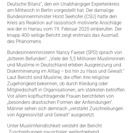
Deutsche Bilanz“, den ein Unabhängiger Expertenkreis
am Mittwoch in Berlin vorgestellt hat. Der damalige
Bundesinnenminister Horst Seehofer (CSU) hatte den
Kreis als Reaktion auf rassistisch motivierte Anschläge
wie der in Hanau vom 19. Februar 2020 einberufen. Der
knapp 400-seitige Bericht zeigt erstmals das Ausmaß
des Phänomens.
Bundesinnenministerin Nancy Faeser (SPD) sprach von
„bitteren Befunden“. „Viele der 5,5 Millionen Musliminnen
und Muslime in Deutschland erleben Ausgrenzung und
Diskriminierung im Alltag – bis hin zu Hass und Gewalt.“
Laut Bericht sind Muslime, die offen ihre religiöse
Zugehörigkeit bekennen, ob durch Kleidung oder
Mitgliedschaft in Organisationen, am stärksten betroffen.
Vor allem kopftuchtragende Frauen berichteten von
„besonders drastischen Formen der Anfeindungen“.
Männer sehen sich demnach „verstärkt Zuschreibungen
von Aggressivität und Gewalt“ ausgesetzt.
Unter Muslimfeindlichkeit versteht der Bericht
„Zuschreibungen pauschaler, weitestgehend