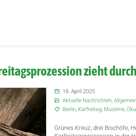
itagsprozession zieht durch
18. April 2025
Aktuelle Nachrichten
,
Allgemei
Berlin
,
Karfreitag
,
Muslime
,
Ök
Grünes Kreuz, drei Bischöfe, H