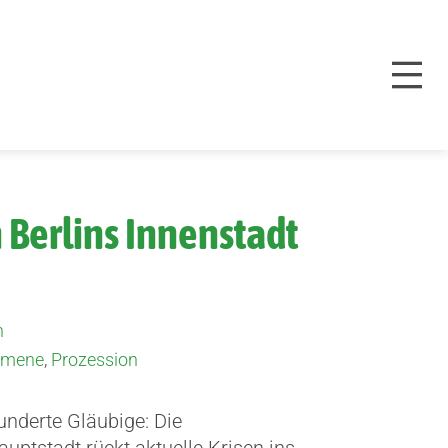
 Berlins Innenstadt
n
umene
,
Prozession
underte Gläubige: Die