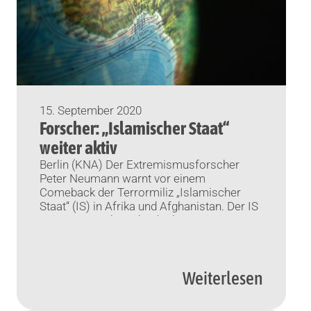
15. September 2020
Forscher: „Islamischer Staat“
weiter aktiv
Berlin (KNA) Der Extremismusforscher
Peter Neumann warnt vor einem
Comeback der Terrormiliz „Islamischer
Staat“ (IS) in Afrika und Afghanistan. Der IS
sei zwar geschwächt, doch er existiere
weiter, schreibt der in London lehrende
Wissenschaftler in einer neuen Ausgabe
des am Wochenende aus Berlin
Weiterlesen
erscheinenden Hintergrunddienstes „Der
Hauptstadtbrief“. Afghanistan und
Mosambik seien neue Brandherde. Zwar