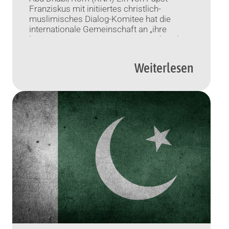
Franziskus mit initiiertes christlich-
muslimisches Dialog-Komitee hat die
internationale Gemeinschaft an „ihre
humanitäre Verantwortung gegenüber dem
afghanischen Volk“ erinnert. Gleichzeitig
forderte das „Höhere Komitee für die
Weiterlesen
Geschwisterlichkeit aller Menschen“ mit
Sitz in Abu Dhabi den Schutz der
Menschenrechte und menschlicher
Freiheiten. Dabei geht es insbesondere um
den Schutz der Rechte […]