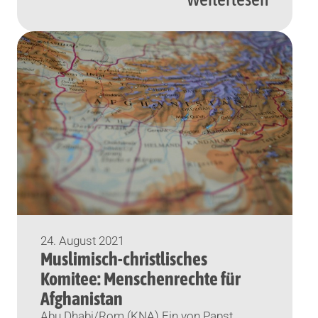
am Samstag Aktivisten in mehreren
Städten und Ländern. Unter anderem in
Italien, Guatemala und Argentinien gingen
sie mit blauen Tüchern als
Erkennungszeichen auf die […]
24. August 2021
Muslimisch-christlisches
Komitee: Menschenrechte für
Afghanistan
Abu Dhabi/Rom (KNA) Ein von Papst