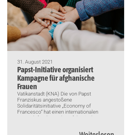
31. August 2021
Papst-Initiative organisiert
Kampagne für afghanische
Frauen
Vatikanstadt (KNA) Die von Papst
Franziskus angestoßene
Solidaritätsinitiative „Economy of
Francesco“ hat einen internationalen
„Marsch für die Rechte afghanischer
Frauen“ ins Leben gerufen. Wie das Portal
Vatican News berichtete, beteiligten sich
Weiterlesen