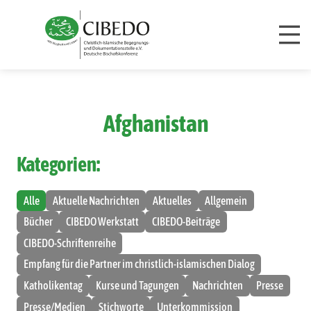
Zum Inhalt springen
Afghanistan
Kategorien:
Alle
Aktuelle Nachrichten
Aktuelles
Allgemein
Bücher
CIBEDO Werkstatt
CIBEDO-Beiträge
CIBEDO-Schriftenreihe
Empfang für die Partner im christlich-islamischen Dialog
Katholikentag
Kurse und Tagungen
Nachrichten
Presse
Presse/Medien
Stichworte
Unterkommission