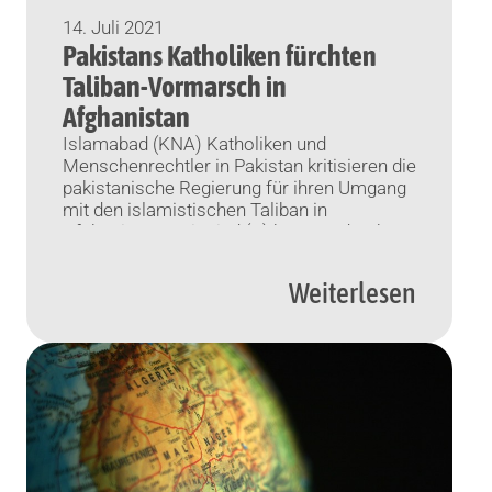
14. Juli 2021
Pakistans Katholiken fürchten
Taliban-Vormarsch in
Afghanistan
Islamabad (KNA) Katholiken und
Menschenrechtler in Pakistan kritisieren die
pakistanische Regierung für ihren Umgang
mit den islamistischen Taliban in
Afghanistan. „Wir sind (…) besorgt darüber,
dass unser Außenminister und andere
Vertreter unserer Regierung die Taliban
Weiterlesen
loben. Das ist gefährlich für unser Land und
unsere Gesellschaft“, zitierte der asiatische
Pressedienst Ucanews am Dienstag den
Vorsitzenden der […]