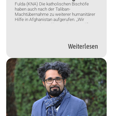
Fulda (KNA) Die katholischen Bischöfe
haben auch nach der Taliban-
Machtübernahme zu weiterer humanitärer
Hilfe in Afghanistan aufgerufen. „Wir
müssen mit den Taliban reden, um Hilfen
fortzuführen und auszuweiten“, sagte der
Leiter der bischöflichen Kommission
Weltkirche, Erzbischof Ludwig Schick, am
Weiterlesen
Dienstag in Fulda. „Es droht eine
Hungerkatastrophe, das darf uns nicht
gleichgültig sein.“ Es gelte jetzt, […]