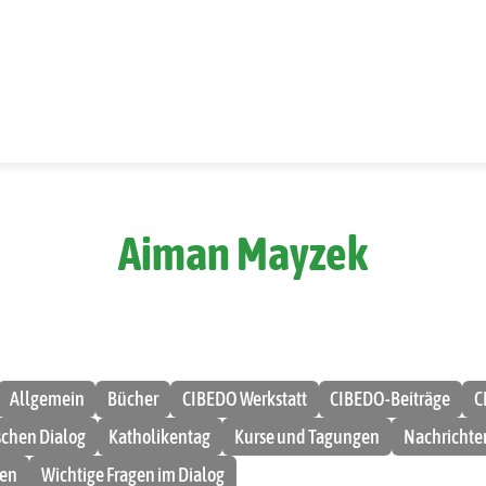
Aiman Mayzek
Allgemein
Bücher
CIBEDO Werkstatt
CIBEDO-Beiträge
C
ischen Dialog
Katholikentag
Kurse und Tagungen
Nachrichte
men
Wichtige Fragen im Dialog