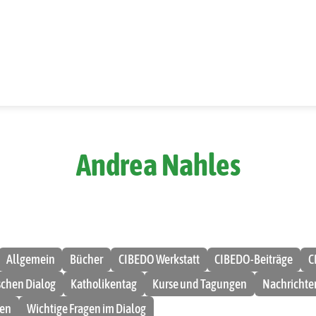
Andrea Nahles
Allgemein
Bücher
CIBEDO Werkstatt
CIBEDO-Beiträge
C
ischen Dialog
Katholikentag
Kurse und Tagungen
Nachrichte
men
Wichtige Fragen im Dialog