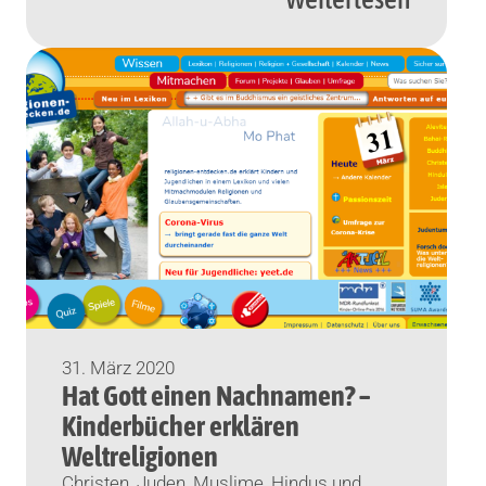
Interreligiöser Dialog bedeutet oft dies:
Vertreter unterschiedlicher
Religionsgemeinschaften kommen auf
Podien oder auch in kleiner Runde ohne
Öffentlichkeit ins […]
31. März 2020
Hat Gott einen Nachnamen? –
Kinderbücher erklären
Weltreligionen
Christen, Juden, Muslime, Hindus und