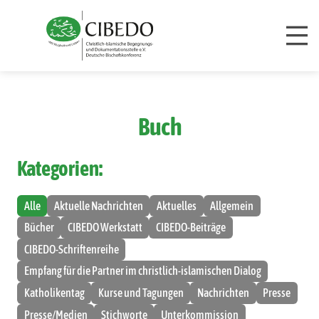
Zum Inhalt springen
Buch
Kategorien:
Alle
Aktuelle Nachrichten
Aktuelles
Allgemein
Bücher
CIBEDO Werkstatt
CIBEDO-Beiträge
CIBEDO-Schriftenreihe
Empfang für die Partner im christlich-islamischen Dialog
Katholikentag
Kurse und Tagungen
Nachrichten
Presse
Presse/Medien
Stichworte
Unterkommission