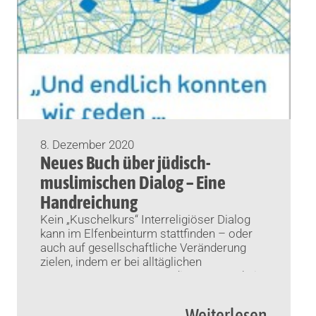
8. Dezember 2020
Neues Buch über jüdisch-
muslimischen Dialog – Eine
Handreichung
Kein „Kuschelkurs“ Interreligiöser Dialog
kann im Elfenbeinturm stattfinden – oder
auch auf gesellschaftliche Veränderung
zielen, indem er bei alltäglichen
Begegnungen ansetzt. Zu diesem Aspekt ist
jetzt ein neues Buch erschienen. Von
Leticia Witte (KNA) Bonn (KNA)
Weiterlesen