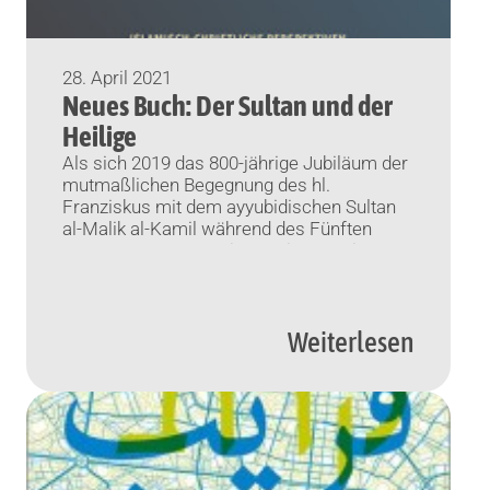
28. April 2021
Neues Buch: Der Sultan und der
Heilige
Als sich 2019 das 800-jährige Jubiläum der
mutmaßlichen Begegnung des hl.
Franziskus mit dem ayyubidischen Sultan
al-Malik al-Kamil während des Fünften
Kreuzzugs von 1219 in Damiette ereignete,
gab dies Anlass zu beachtlicher
publizistischer Aufmerksamkeit. Der
wissenschaftliche Bedarf, weitere
Weiterlesen
Forschung zu den Geschehnissen
betreiben zu müssen, wie auch der
gesellschaftliche Wille, zur aktiven
Erinnerung an die […]