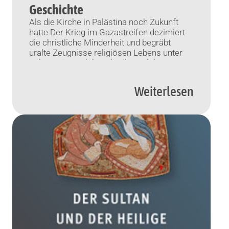
Geschichte
Als die Kirche in Palästina noch Zukunft
hatte Der Krieg im Gazastreifen dezimiert
die christliche Minderheit und begräbt
uralte Zeugnisse religiösen Lebens unter
Schutt. Ein Buch beschreibt, welcher
Reichtum für immer verloren zu gehen
droht. Von Burkhard Jürgens (KNA)
Weiterlesen
Freiburg (KNA) Georg Röwekamp hat ein
historisches Buch geschrieben – und ein
aktuelles zugleich: über die […]