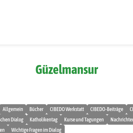
Güzelmansur
Allgemein
Bücher
CIBEDO Werkstatt
CIBEDO-Beiträge
C
ischen Dialog
Katholikentag
Kurse und Tagungen
Nachrichte
men
Wichtige Fragen im Dialog