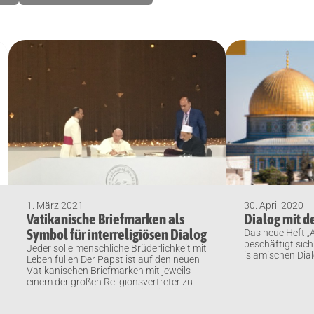
1. März 2021
30. April 2020
Vatikanische Briefmarken als
Dialog mit d
Symbol für interreligiösen Dialog
Das neue Heft „A
beschäftigt sich
Jeder solle menschliche Brüderlichkeit mit
islamischen Dial
Leben füllen Der Papst ist auf den neuen
Vatikanischen Briefmarken mit jeweils
einem der großen Religionsvertreter zu
sehen. Ein Symbol dafür, wie wichtig ihm
der interreligiöse Dialog ist. Denn die