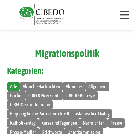
Zum Inhalt springen
Migrationspolitik
Kategorien:
Alle
Aktuelle Nachrichten
Aktuelles
Allgemein
Bücher
CIBEDO Werkstatt
CIBEDO-Beiträge
CIBEDO-Schriftenreihe
Empfang für die Partner im christlich-islamischen Dialog
Katholikentag
Kurse und Tagungen
Nachrichten
Presse
Presse/Medien
Stichworte
Unterkommission