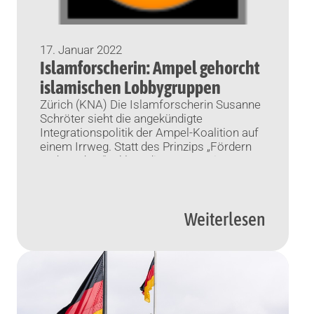
17. Januar 2022
Islamforscherin: Ampel gehorcht
islamischen Lobbygruppen
Zürich (KNA) Die Islamforscherin Susanne
Schröter sieht die angekündigte
Integrationspolitik der Ampel-Koalition auf
einem Irrweg. Statt des Prinzips „Fördern
und Fordern“ erkläre die neue Regierung
den Verzicht auf das Einfordern integrativer
Leistungen von Migranten, schreibt
Schröter in einem Beitrag für die „Neue
Weiterlesen
Zürcher Zeitung“ (Donnerstag). „Das
Gelingen der Integration wird jetzt
ausschließlich als Aufgabe der […]