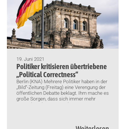
19. Juni 2021
Politiker kritisieren übertriebene
„Political Correctness“
Berlin (KNA) Mehrere Politiker haben in der
„Bild“-Zeitung (Freitag) eine Verengung der
öffentlichen Debatte beklagt. Ihm mache es
große Sorgen, dass sich immer mehr
Menschen daraus zurückzögen – „aus
Angst vor massiven persönlichen
Nachteilen“, sagte Boris Palmer (Grüne),
Oberbürgermeister von Tübingen. „In
Weiterlesen
meinem Wikipedia-Eintrag geht es weit