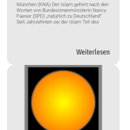
München (KNA) Der Islam gehört nach den
Worten von Bundesinnenministerin Nancy
Faeser (SPD) „natürlich zu Deutschland“.
Seit Jahrzehnten sei der Islam Teil des
kulturellen Lebens hierzulande, sagte sie in
einem Interview der „Süddeutschen
Zeitung“ (20.01.2022). Zugleich mache sie
sich aber auch „große Sorgen“ um die
Weiterlesen
Gefahr des Islamismus. „Die Instabilität
von Ländern wie Afghanistan erhöht […]