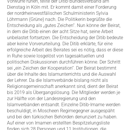
Vorwürfe ruhen, teilte der Ditib-Bundesverband am
Dienstag in Köln mit. Er kommt damit einer Forderung
der nordrheinwestfälischen Schulministerin Sylvia
Löhrmann (Grüne) nach. Die Politikerin begrüßte die
Entscheidung als „gutes Zeichen“. Nun könne der Beirat,
in dem die Ditib einen der acht Sitze hat, seine Arbeit
unbelastet fortsetzen. Die Entscheidung der Ditib bedeute
aber keine Vorverurteilung. Die Ditib erklärte, für eine
erfolgreiche Arbeit des Beirates sei es nötig, dass er diese
in Ruhe sowie losgelöst von tagesaktuellen und
politischen Diskussionen durchführen könne. Der Schritt
sei „ein Zeichen der Kooperation“. Der Beirat bestimmt
über die Inhalte des Islamunterrichts und die Auswahl
der Lehrer. Da die Islamverbände bislang nicht als
Religionsgemeinschaft anerkannt sind, dient der Beirat
bis 2019 als Übergangslösung. Die Mitglieder werden je
zur Hälfte von der Landesregierung und den
Islamverbänden entsandt. Einzelne Ditib-Imame werden
beschuldigt, in Moscheen Regimegegner ausgespäht
und bei den türkischen Behörden denunziert zu haben.
Auf einer von Imamen erstellten Bespitzelungsliste
finden sich 28 Personen und 11 Institutionen, die