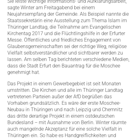
Sie leiste wichtige Informations- und Aufklärungsarbeit,
sagte Winter am Freitagabend bei einem
Neujahrsempfang der Gemeinde. Als Beispiel nannte die
Staatssekretärin eine Ausstellung zum Thema Islam im
Thüringer Landtag, die Teilnahme am Evangelischen
Kirchentag 2017 und die Flüchtlingshilfe in der Erfurter
Messe. Öffentliches und friedliches Engagement von
Glaubensgemeinschaften sei der richtige Weg, religiöse
Vielfalt selbstverständlicher und sichtbarer werden zu
lassen. Am selben Tag berichteten verschiedene Medien,
dass die Stadt Erfurt den Bauantrag für die Moschee
genehmigt hat.
Das Projekt in einem Gewerbegebiet ist seit Monaten
umstritten. Die Kirchen und alle im Thüringer Landtag
vertretenen Parteien außer der AfD begrüßen das
Vorhaben grundsätzlich. Es wäre der erste Moschee-
Neubau in Thüringen und nach Leipzig und Chemnitz
das dritte derartige Projekt in einem ostdeutschen
Bundesland – mit Ausnahme von Berlin. Winter räumte
auch mangelnde Akzeptanz für eine solche Vielfalt in
Thüringen ein. So habe es Handgreiflichkeiten und