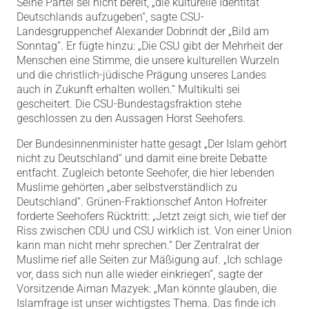
Seine Partei sei nicht bereit, „die kulturelle Identität
Deutschlands aufzugeben“, sagte CSU-
Landesgruppenchef Alexander Dobrindt der „Bild am
Sonntag“. Er fügte hinzu: „Die CSU gibt der Mehrheit der
Menschen eine Stimme, die unsere kulturellen Wurzeln
und die christlich-jüdische Prägung unseres Landes
auch in Zukunft erhalten wollen.“ Multikulti sei
gescheitert. Die CSU-Bundestagsfraktion stehe
geschlossen zu den Aussagen Horst Seehofers.
Der Bundesinnenminister hatte gesagt „Der Islam gehört
nicht zu Deutschland“ und damit eine breite Debatte
entfacht. Zugleich betonte Seehofer, die hier lebenden
Muslime gehörten „aber selbstverständlich zu
Deutschland“. Grünen-Fraktionschef Anton Hofreiter
forderte Seehofers Rücktritt: „Jetzt zeigt sich, wie tief der
Riss zwischen CDU und CSU wirklich ist. Von einer Union
kann man nicht mehr sprechen.“ Der Zentralrat der
Muslime rief alle Seiten zur Mäßigung auf. „Ich schlage
vor, dass sich nun alle wieder einkriegen“, sagte der
Vorsitzende Aiman Mazyek: „Man könnte glauben, die
Islamfrage ist unser wichtigstes Thema. Das finde ich