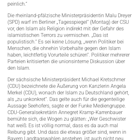
peinlich.“
Die rheinland-pfälzische Ministerpräsidentin Malu Dreyer
(SPD) warf im Berliner „Tagesspiegel“ (Montag) der CSU
vor, den Islam als Religion indirekt mit der Gefahr des
islamistischen Terrors zu vermischen. „Das ist
populistisch.“ Es sei keine Lösung, „wenn Politiker bei
Menschen, die ohnehin Vorbehalte gegen den Islam
haben, leichtfertig Vorurteile schüren“. Politiker mehrerer
Parteien kritisierten die unionsinterne Diskussion über
den Islam.
Der sächsische Ministerpräsident Michael Kretschmer
(CDU) bezeichnete die Äußerung von Kanzlerin Angela
Merkel (CDU), wonach der Islam zu Deutschland gehört,
als „zu unkonkret“. Das gelte auch für die gegenteilige
Aussage Seehofers, sagte er der Funke Mediengruppe.
CDU-Generalsekretärin Annegret Kramp-Karrenbauer
bemühte sich, die Wogen zu glätten: „Wer Geschwister
hat weiß: Es ist völlig normal, dass es da auch mal
Reibung gibt. Und dass die etwas größer sind, wenn in
Bayern Landtagswahlen anstehen, ist auch nicht neu.