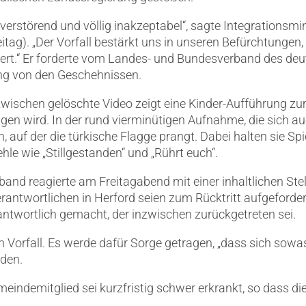
d verstörend und völlig inakzeptabel“, sagte Integrations
tag). „Der Vorfall bestärkt uns in unseren Befürchtungen,
giert.“ Er forderte vom Landes- und Bundesverband des d
ung von den Geschehnissen.
wischen gelöschte Video zeigt eine Kinder-Aufführung zum 
gen wird. In der rund vierminütigen Aufnahme, die sich a
, auf der die türkische Flagge prangt. Dabei halten sie Sp
hle wie „Stillgestanden“ und „Rührt euch“.
band reagierte am Freitagabend mit einer inhaltlichen S
antwortlichen in Herford seien zum Rücktritt aufgeforder
antwortlich gemacht, der inzwischen zurückgetreten sei.
n Vorfall. Es werde dafür Sorge getragen, „dass sich sowa
rden.
indemitglied sei kurzfristig schwer erkrankt, so dass die 