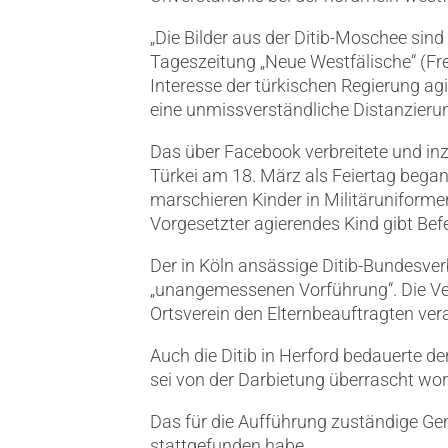
„Die Bilder aus der Ditib-Moschee sin
Tageszeitung „Neue Westfälische“ (Frei
Interesse der türkischen Regierung a
eine unmissverständliche Distanzier
Das über Facebook verbreitete und inz
Türkei am 18. März als Feiertag began
marschieren Kinder in Militäruniformen
Vorgesetzter agierendes Kind gibt Befe
Der in Köln ansässige Ditib-Bundesver
„unangemessenen Vorführung“. Die Ver
Ortsverein den Elternbeauftragten ver
Auch die Ditib in Herford bedauerte de
sei von der Darbietung überrascht wo
Das für die Aufführung zuständige Geme
stattgefunden habe.