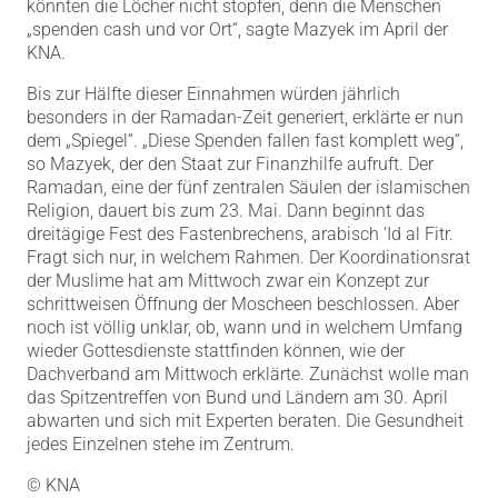
könnten die Löcher nicht stopfen, denn die Menschen
„spenden cash und vor Ort“, sagte Mazyek im April der
KNA.
Bis zur Hälfte dieser Einnahmen würden jährlich
besonders in der Ramadan-Zeit generiert, erklärte er nun
dem „Spiegel“. „Diese Spenden fallen fast komplett weg“,
so Mazyek, der den Staat zur Finanzhilfe aufruft. Der
Ramadan, eine der fünf zentralen Säulen der islamischen
Religion, dauert bis zum 23. Mai. Dann beginnt das
dreitägige Fest des Fastenbrechens, arabisch ’Id al Fitr.
Fragt sich nur, in welchem Rahmen. Der Koordinationsrat
der Muslime hat am Mittwoch zwar ein Konzept zur
schrittweisen Öffnung der Moscheen beschlossen. Aber
noch ist völlig unklar, ob, wann und in welchem Umfang
wieder Gottesdienste stattfinden können, wie der
Dachverband am Mittwoch erklärte. Zunächst wolle man
das Spitzentreffen von Bund und Ländern am 30. April
abwarten und sich mit Experten beraten. Die Gesundheit
jedes Einzelnen stehe im Zentrum.
© KNA