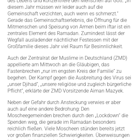
des Lebens und konzentriere den Menschen auf Gott. „In
diesem Jahr müssen wir leider auch auf die
Gemeinschaft verzichten, auch wenn es schmerzt.“
Gerade das Gemeinschaftserlebnis, die Öffnung für die
Mitmenschen und Speisung von Armen beim iftar ist ein
zentrales Element des Ramadan. Zumindest lässt der
Wegfall ausladender nächtlicher Festessen mit der
Großfamilie dieses Jahr viel Raum für Besinnlichkeit.
Auch der Zentralrat der Muslime in Deutschland (ZMD)
appellierte am Mittwoch an die Gläubigen, das
Fastenbrechen „nur im engsten Kreis der Familie“ zu
begehen. Der Kampf gegen die Ausbreitung des Virus sei
„unser Djihad“, „unsere religiöse und zugleich bürgerliche
Pflicht“, erklärte der ZMD Vorsitzende Aiman Mazyek.
Neben der Gefahr durch Ansteckung verwies er aber
auch auf eine andere Bedrohung: Den
Moscheegemeinden brechen durch den „Lockdown“ die
Spenden weg, die gerade im Ramadan besonders
reichlich fließen. Viele Moscheen stünden bereits jetzt
vor großen finanziellen Schwierigkeiten. Überweisungen