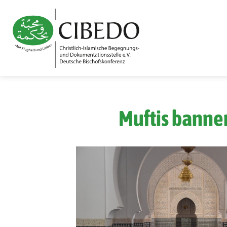
Zum Inhalt springen
Muftis banne