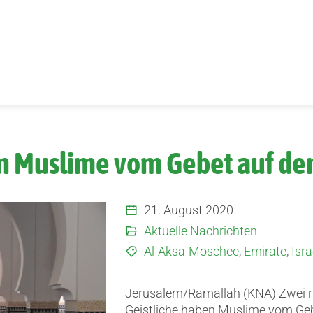
n Muslime vom Gebet auf d
21. August 2020
Aktuelle Nachrichten
Al-Aksa-Moschee
,
Emirate
,
Isra
Jerusalem/Ramallah (KNA) Zwei r
Geistliche haben Muslime vom Ge