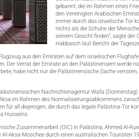
gebannt, die im Rahmen eines Fr
den Vereinigten Arabischen Emira
immer durch das israelische Tor k
nichts als die Schuhe der Mensch
seinem Gesicht finden“, sagte der
Habbasch laut Bericht der Tagesze
m Flugzeug aus den Emiraten auf dem israelischen Flughaf
. Der Verrat der Emirate an den Palästinensern werde n
te, habe nicht nur die Palästinensische Sache verrat
r palästinensischen Nachrichtenagentur Wafa (Donnersta
Al-Aksa im Rahmen des Normalisierungsabkommens zwische
 für all diejenigen, die durch das legale Palästina-Tor kom
wa Husseins.
lamische Zusammenarbeit (OIC) in Palästina, Ahmed Al-Ruw
 Al-Aksa-Moschee durch einen australischen Touristen 196