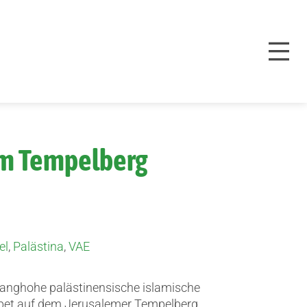
em Tempelberg
el
,
Palästina
,
VAE
anghohe palästinensische islamische
bet auf dem Jerusalemer Tempelberg