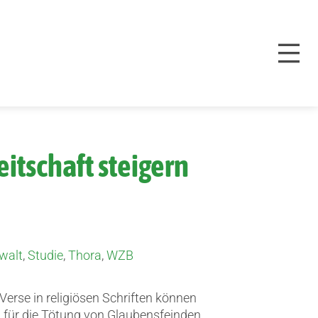
itschaft steigern
ewalt
,
Studie
,
Thora
,
WZB
Verse in religiösen Schriften können
g für die Tötung von Glaubensfeinden