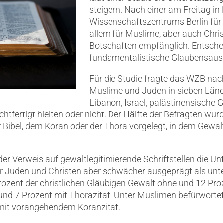
steigern. Nach einer am Freitag in
Wissenschaftszentrums Berlin für 
allem für Muslime, aber auch Chris
Botschaften empfänglich. Entschei
fundamentalistische Glaubensaus
Für die Studie fragte das WZB nac
Muslime und Juden in sieben Länd
Libanon, Israel, palästinensische G
fertigt hielten oder nicht. Der Hälfte der Befragten wurde
r Bibel, dem Koran oder der Thora vorgelegt, in dem Gewa
der Verweis auf gewaltlegitimierende Schriftstellen die Un
unter Juden und Christen aber schwächer ausgeprägt als unt
zent der christlichen Gläubigen Gewalt ohne und 12 Proz
und 7 Prozent mit Thorazitat. Unter Muslimen befürworte
mit vorangehendem Koranzitat.