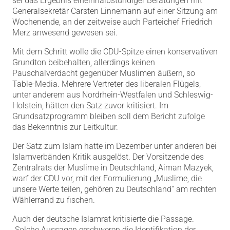
sei das Ergebnis eineinhalbstündiger Beratungen mit
Generalsekretär Carsten Linnemann auf einer Sitzung am
Wochenende, an der zeitweise auch Parteichef Friedrich
Merz anwesend gewesen sei.
Mit dem Schritt wolle die CDU-Spitze einen konservativen
Grundton beibehalten, allerdings keinen
Pauschalverdacht gegenüber Muslimen äußern, so
Table-Media. Mehrere Vertreter des liberalen Flügels,
unter anderem aus Nordrhein-Westfalen und Schleswig-
Holstein, hätten den Satz zuvor kritisiert. Im
Grundsatzprogramm bleiben soll dem Bericht zufolge
das Bekenntnis zur Leitkultur.
Der Satz zum Islam hatte im Dezember unter anderen bei
Islamverbänden Kritik ausgelöst. Der Vorsitzende des
Zentralrats der Muslime in Deutschland, Aiman Mazyek,
warf der CDU vor, mit der Formulierung „Muslime, die
unsere Werte teilen, gehören zu Deutschland“ am rechten
Wählerrand zu fischen.
Auch der deutsche Islamrat kritisierte die Passage.
„Solche Aussagen erschweren die Identifikation der