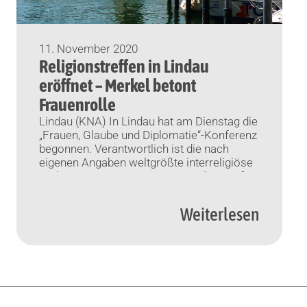
11. November 2020
Religionstreffen in Lindau
eröffnet – Merkel betont
Frauenrolle
Lindau (KNA) In Lindau hat am Dienstag die
„Frauen, Glaube und Diplomatie“-Konferenz
begonnen. Verantwortlich ist die nach
eigenen Angaben weltgrößte interreligiöse
Nichtregierungsorganisation „Religions for
Peace“ (RfP). Bei dem Treffen kommen laut
RfP rund 600 Menschen aus 60 Ländern
Weiterlesen
zusammen, um neue Wege zur Förderung
des interreligiösen Dialogs zu suchen –
coronabedingt größtenteils virtuell.
Bundeskanzlerin Angela […]