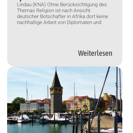
Lindau (KNA) Ohne Berücksichtigung des
Themas Religion ist nach Ansicht
deutscher Botschafter in Afrika dort keine
nachhaltige Arbeit von Diplomaten und
Nichtregierungsorganisationen möglich.
„Traditionelle religiöse Führer spielen eine
Schlüsselrolle für die Lösung von
Problemen“, sagte Corinna Fricke, deutsche
Weiterlesen
Botschafterin in Kamerun und der
Zentralafrikanischen Republik, am
Donnerstag in Lindau. Die religiösen Führer
seien oft die […]