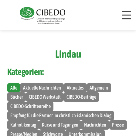
Zum Inhalt springen
Lindau
Kategorien:
Alle
Aktuelle Nachrichten
Aktuelles
Allgemein
Bücher
CIBEDO Werkstatt
CIBEDO-Beiträge
CIBEDO-Schriftenreihe
Empfang für die Partner im christlich-islamischen Dialog
Katholikentag
Kurse und Tagungen
Nachrichten
Presse
Presse/Medien
Stichworte
Unterkommission