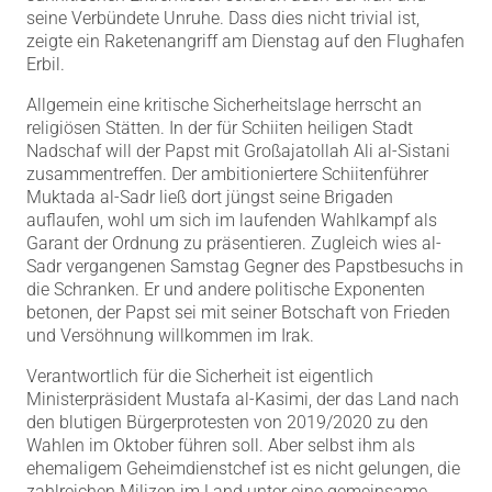
seine Verbündete Unruhe. Dass dies nicht trivial ist,
zeigte ein Raketenangriff am Dienstag auf den Flughafen
Erbil.
Allgemein eine kritische Sicherheitslage herrscht an
religiösen Stätten. In der für Schiiten heiligen Stadt
Nadschaf will der Papst mit Großajatollah Ali al-Sistani
zusammentreffen. Der ambitioniertere Schiitenführer
Muktada al-Sadr ließ dort jüngst seine Brigaden
auflaufen, wohl um sich im laufenden Wahlkampf als
Garant der Ordnung zu präsentieren. Zugleich wies al-
Sadr vergangenen Samstag Gegner des Papstbesuchs in
die Schranken. Er und andere politische Exponenten
betonen, der Papst sei mit seiner Botschaft von Frieden
und Versöhnung willkommen im Irak.
Verantwortlich für die Sicherheit ist eigentlich
Ministerpräsident Mustafa al-Kasimi, der das Land nach
den blutigen Bürgerprotesten von 2019/2020 zu den
Wahlen im Oktober führen soll. Aber selbst ihm als
ehemaligem Geheimdienstchef ist es nicht gelungen, die
zahlreichen Milizen im Land unter eine gemeinsame