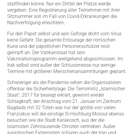
stattfinden könne. Nur ein Drittel der Plätze werde
vergeben. Eine Registrierung aller Teilnehmer mit ihrer
Sitznummer soll im Fall von Covid-Erkrankungen die
Nachverfolgung erleichtern.
Für den Papst selbst und sein Gefolge droht vom Virus
keine Gefahr. Die gesamte Entourage der römischen
Kurie und der päpstlichen Personenschützer reist
geimpft an. Der Vatikanstaat hat sein
Vakzinationsprogramm weitgehend abgeschlossen. Im
Irak selbst sind außer der Schlussmesse nur wenige
Termine mit größeren Menschenansammlungen geplant.
Schwieriger als die Pandemie sehen die Organisatoren
offenbar die Sicherheitslage. Die Terrormiliz „Islamischer
Staat“, 2017 für besiegt erklärt, gewinnt wieder
Schlagkraft; der Anschlag vom 21. Januar im Zentrum
Bagdads mit 32 Toten war nur der größte von vielen.
Franziskus will die einstige IS-Hochburg Mossul ebenso
besuchen wie die Stadt Karakosch, aus der die
Islamisten Zehntausende Christen vertrieben. Außer
sunnitischen Extremisten schüren auch der Iran und