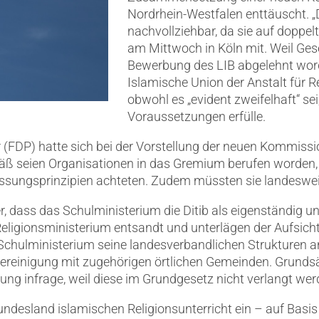
Nordrhein-Westfalen enttäuscht. „D
nachvollziehbar, da sie auf doppel
am Mittwoch in Köln mit. Weil Ges
Bewerbung des LIB abgelehnt worde
Islamische Union der Anstalt für 
obwohl es „evident zweifelhaft“ sei
Voraussetzungen erfülle.
(FDP) hatte sich bei der Vorstellung der neuen Kommiss
 seien Organisationen in das Gremium berufen worden, 
assungsprinzipien achteten. Zudem müssten sie landesw
, dass das Schulministerium die Ditib als eigenständig u
ligionsministerium entsandt und unterlägen der Aufsicht 
 Schulministerium seine landesverbandlichen Strukturen an
 Vereinigung mit zugehörigen örtlichen Gemeinden. Grunds
 infrage, weil diese im Grundgesetz nicht verlangt wer
ndesland islamischen Religionsunterricht ein – auf Basis